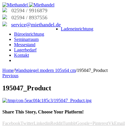
02594 / 9916879
02594 / 8937556
service@miethandel.de
Ladeneinrichtung
Büroeinrichtung
Seminarraum
Messestand
Lagerbedarf
Kontakt
Home
/
Wandspiegel modern 105x64 cm
/
195047_Product
Previous
195047_Product
Share This Story, Choose Your Platform!
Facebook
Twitter
Linkedin
Reddit
Tumblr
Google+
Pinterest
Vk
Email