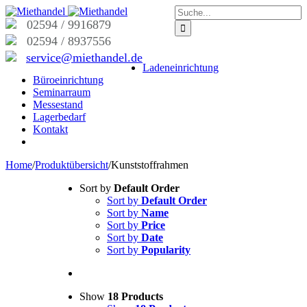
02594 / 9916879
02594 / 8937556
service@miethandel.de
Ladeneinrichtung
Büroeinrichtung
Seminarraum
Messestand
Lagerbedarf
Kontakt
Home
/
Produktübersicht
/
Kunststoffrahmen
Sort by
Default Order
Sort by
Default Order
Sort by
Name
Sort by
Price
Sort by
Date
Sort by
Popularity
Show
18 Products